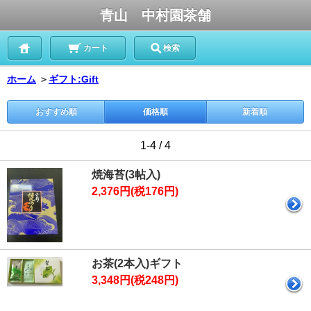
青山 中村園茶舗
カート
検索
ホーム
＞
ギフト:Gift
おすすめ順
価格順
新着順
1-4 / 4
焼海苔(3帖入)
2,376円(税176円)
お茶(2本入)ギフト
3,348円(税248円)